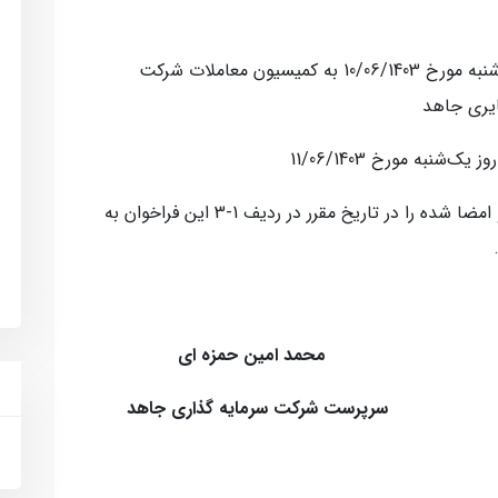
1-3- مهلت ارائه پیشنهادات: تا ساعت 12 روز ‌شنبه مورخ 10/06/1403 به کمیسیون معاملات شرکت
یری جاهد
3-3- متقاضیان بایستی پیشنهاد قیمت مهر و امضا شده را در تاریخ مقرر در ردیف 1-3 این فراخوان به
مین حمزه ای
رمایه گذاری جاهد