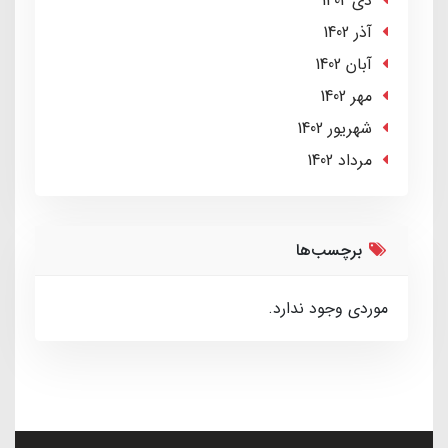
دی 1402
آذر 1402
آبان 1402
مهر 1402
شهریور 1402
مرداد 1402
برچسب‌ها
موردی وجود ندارد.