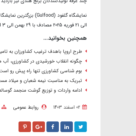
چند غرفه تولیدکنندگان برنج هندی نیز بازدید 
الی 21 فوریه 2025 مصادف با 29 بهمن الی 3 اسفند 1403 برگزار می شود.
همچنین بخوانید...
طرح اروپا باهدف ترغیب کشاورزان به تامین 
چگونه انقلاب خورشیدی در کشاورزی، آب ها
بوم شناسی کشاورزی تنها راه پیش رو است
تبریک به مناسبت نیمه شعبان و میلاد مسع
ادامه واردات و توزیع گوشت منجمد گوساله
02 اسفند 1403
روابط عمومی