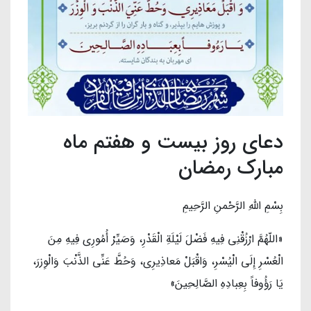
دعای روز بیست و هفتم ماه
مبارک رمضان
بِسْمِ اللَّهِ الرَّحْمنِ الرَّحِیمِ‌
«اللّهُمَّ ارْزُقْنِی فِیهِ فَضْلَ لَیْلَةِ الْقَدْرِ، وَصَیِّرْ أُمُورِی فِیهِ مِنَ
الْعُسْرِ إِلَی الْیُسْرِ، وَاقْبَلْ مَعاذِیرِی، وَحُطَّ عَنِّی الذَّنْبَ وَالْوِزرَ،
یَا رَؤُوفاً بِعِبادِهِ الصَّالِحِینَ»