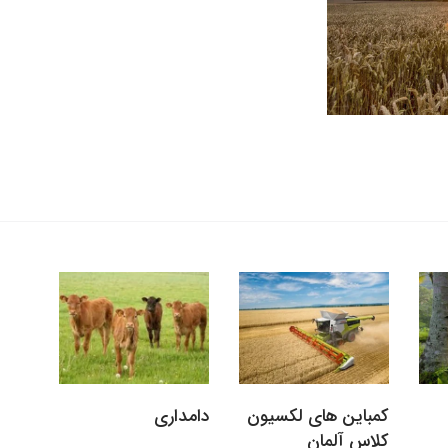
کمباین های لکسیون
دامداری
کلاس آلمان