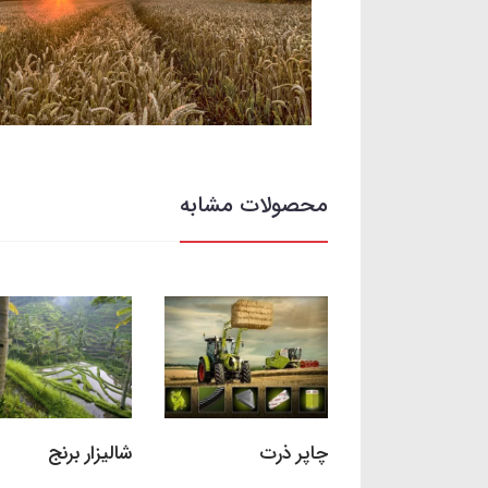
محصولات مشابه
چاپر ذرت
شالیزار برنج